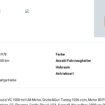
1978
Farbe
500 km
Anzahl Fahrzeughalter
Hubraum
Antriebsart
altgetriebe
zzi VG 1000 mit LM-Motor, Grüter&Gut-Tuning 1036 ccm, Motor 80 PS/
plung, GG-Ölwanne, Carillo-Pleuel, V2A-Auspuff, Neuaufbau 1999 vor 