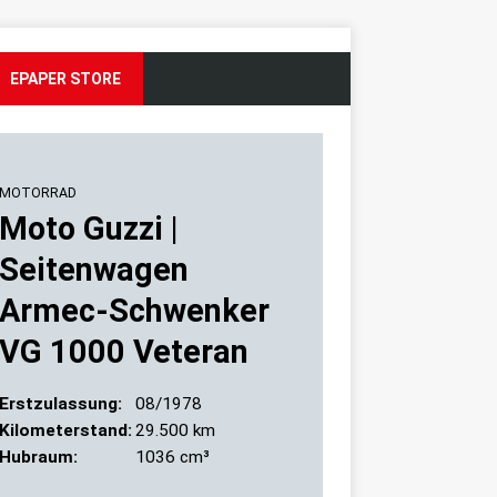
EPAPER STORE
DAS
TEAM
MOTORRAD
Moto Guzzi |
MO-
Glemseck
Seitenwagen
101-
Armec-Schwenker
Sprints
VG 1000 Veteran
2025
Erstzulassung:
08/1978
Kilometerstand:
29.500 km
Hubraum:
1036 cm³