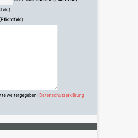
tfeld)
(Pflichtfeld)
itte weitergegeben |
Datenschutzerklärung
Neue Enduro für 2990 Euro