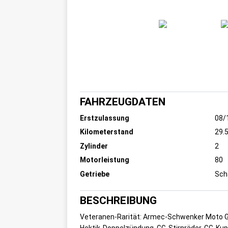
FAHRZEUGDATEN
Erstzulassung
08/
Kilometerstand
29.
Zylinder
2
Motorleistung
80
Getriebe
Sch
BESCHREIBUNG
Veteranen-Rarität: Armec-Schwenker Moto Gu
Hektik-Doppelzündung, GG-Stirnräder, GG-Kup