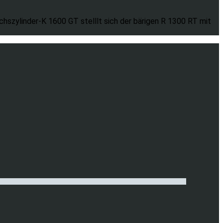
szylinder-K 1600 GT stelllt sich der bärigen R 1300 RT mit