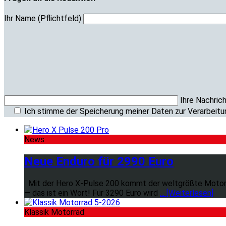
Ihr Name (Pflichtfeld)
Ihre Nachrich
Ich stimme der Speicherung meiner Daten zur Verarbeitu
News
Neue Enduro für 2990 Euro
Mit der Hero X-Pulse 200 kommt der weltgrößte Motorrad
— das ist ein Wort! Für 3290 Euro wird
... [Weiterlesen]
Klassik Motorrad