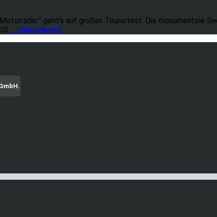
torräder” geht’s auf großen Tourertest. Die monumentale Sech
 GS
... [Weiterlesen]
g GmbH.