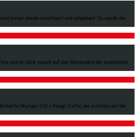
orrad immer wieder modifiziert und umgebaut. So wurde die
era und ein Blick zurück auf den Werdegang der legendären
limitierte Shotgun 650 x Rough Crafts, die erstmals auf der