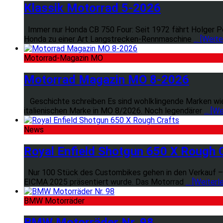
Klassik Motorrad 5-2026
Immer nur Honda CB 750 Four: Seit 1972 fährt Holger Pe
Honda zu einer Art Langstrecken-Rennmaschine
... [Weit
Motorrad-Magazin MO
Motorrad Magazin MO 8-2026
Geschichte schreiben Es sind wohlklingende Marken wie 
italienischen Marke in MO 8/2026. Noch legendärer
... [W
News
Royal Enfield Shotgun 650 X Rough 
Nur 100 Stück des Custombikes gehen in den Verkauf – jet
EICMA 2025 präsentiert wurde. Das Motorrad
... [Weiterl
BMW Motorräder
BMW Motorräder Nr. 98