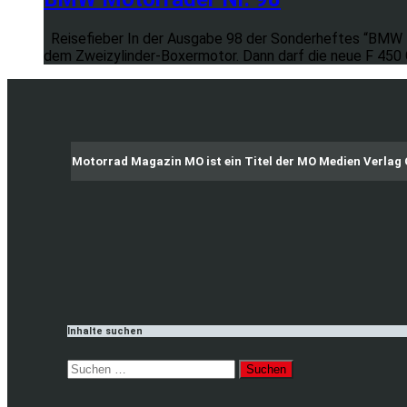
Reisefieber In der Ausgabe 98 der Sonderheftes “BMW Mo
dem Zweizylinder-Boxermotor. Dann darf die neue F 450
Motorrad Magazin MO ist ein Titel der MO Medien Verla
Inhalte suchen
Suchen
nach: