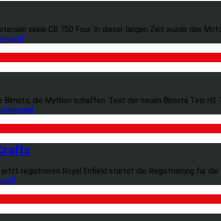
tersen seine CB 750 Four. In dieser langen Zeit wurde das Mot
erlesen]
Bimota, die Mythen schaffen. Test der neuen Bimota Tesi H2 T
eiterlesen]
Crafts
zt registrieren Royal Enfield startet die Registrierung für die 
esen]