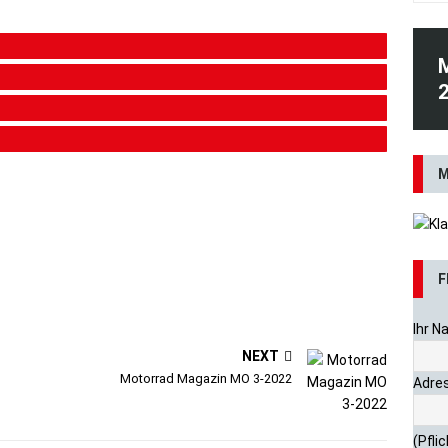
DAS
M
F
Ihr N
NEXT
Motorrad Magazin MO 3-2022
Adres
(Pfli