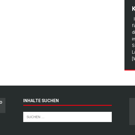
K
I
f
d
i
S
L
[
INHALTE SUCHEN
MO