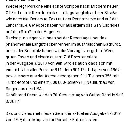
Geiler geht’s nicht
Wieder legt Porsche eine echte Schippe nach: Mit dem neuen
GT3 ist echte Renntechnik so alltagstauglich auf der Straße
wie noch nie. Der erste Test auf der Rennstrecke und auf der
Landstraße. Getestet haben wir außerdem das GTS Cabriolet
auf den Straßen der Vogesen.
Racing pur zeigen wir Ihnen bei der Reportage über das
phänomenale Langstreckenrennen im australischen Bathurst,
und in der Südpfalz haben wir die Vorzüge von gutem Wein,
guten Essen und einem gutem 718 Boxster erlebt.
In der Ausgabe 3/2017 von 9elf wird es auch klassisch mit
einem Urahn aller Porsche 911, dem 901-Prototypen von 1962,
sowie einem aus der Asche geborgenen 911 T, einem 356 mit
Turbo-Motor und einem 600.000-Doller-911-Neuaufbau von
Singer aus den USA.
Gebührend feiern wir den 70. Geburtstag von Walter Röhrl in 9elf
3/2017.
Das und vieles mehr lesen Sie in der aktuellen Ausgabe 3/2017
von 9ELF, dem Magazin für Porsche-Enthusiasten.