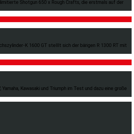
limitierte Shotgun 650 x Rough Crafts, die erstmals auf der
szylinder-K 1600 GT stelllt sich der bärigen R 1300 RT mit
, Yamaha, Kawasaki und Triumph im Test und dazu eine große