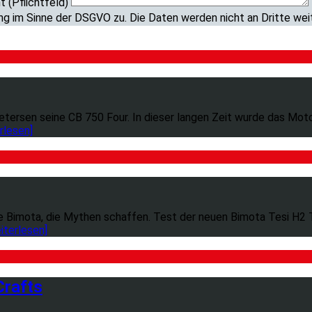
t (Pflichtfeld)
ng im Sinne der DSGVO zu. Die Daten werden nicht an Dritte we
tersen seine CB 750 Four. In dieser langen Zeit wurde das Mot
erlesen]
Bimota, die Mythen schaffen. Test der neuen Bimota Tesi H2 T
eiterlesen]
Crafts