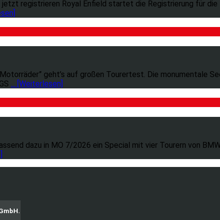
zt registrieren Royal Enfield startet die Registrierung für die 
esen]
torräder” geht’s auf großen Tourertest. Die monumentale Sech
 GS
... [Weiterlesen]
ssend dazu in MO 7/2026 ein Special mit vier Tourern von BMW
]
g GmbH.