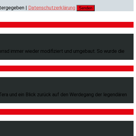
itergegeben |
Datenschutzerklärung
orrad immer wieder modifiziert und umgebaut. So wurde die
era und ein Blick zurück auf den Werdegang der legendären