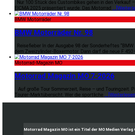
Nur 100 Stück des Custombikes gehen in den Verkauf – jet
EICMA 2025 präsentiert wurde. Das Motorrad
... [Weiterl
BMW Motorräder
BMW Motorräder Nr. 98
Reisefieber In der Ausgabe 98 der Sonderheftes “BMW Mo
dem Zweizylinder-Boxermotor. Dann darf die neue F 450
Motorrad-Magazin MO
Motorrad Magazin MO 7-2026
Auf große Tour Sommerzeit, Reise – und Touringzeit. Pa
Tourer-Marktübersicht. Wer die sportliche
... [Weiterlesen
Motorrad Magazin MO ist ein Titel der MO Medien Verla