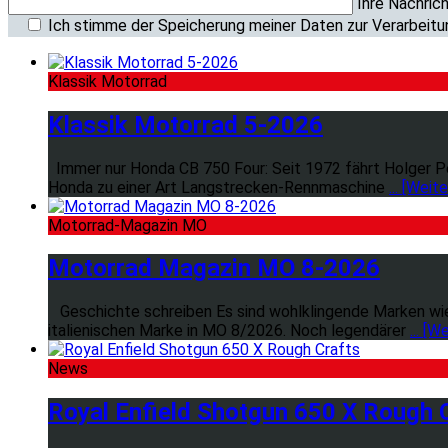
Ihre Nachrich
Ich stimme der Speicherung meiner Daten zur Verarbeitu
Klassik Motorrad
Klassik Motorrad 5-2026
Immer nur Honda CB 750 Four: Seit 1972 fährt Holger Pe
Honda zu einer Art Langstrecken-Rennmaschine
... [Weit
Motorrad-Magazin MO
Motorrad Magazin MO 8-2026
Geschichte schreiben Es sind wohlklingende Marken wie 
italienischen Marke in MO 8/2026. Noch legendärer
... [W
News
Royal Enfield Shotgun 650 X Rough 